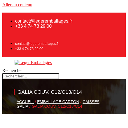
Aller au contenu
contact@legeremballages.fr
+33 4 74 73 29 00
contact@legeremballages.fr
+33 4 74 73 29 00
Rechercher
GALIA COUV. C12/C13/C14
ACCUEIL
/
EMBALLAGE CARTON
/
CAISSES
GALIA
/ GALIA COUV. C12/C13/C14