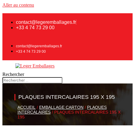
Aller au contenu
contact@legeremballages.fr
+33 4 74 73 29 00
contact@legeremballages.fr
+33 4 74 73 29 00
Rechercher
PLAQUES INTERCALAIRES 195 X 195
ACCUEIL
/
EMBALLAGE CARTON
/
PLAQUES
INTERCALAIRES
/ PLAQUES INTERCALAIRES 195 X
195