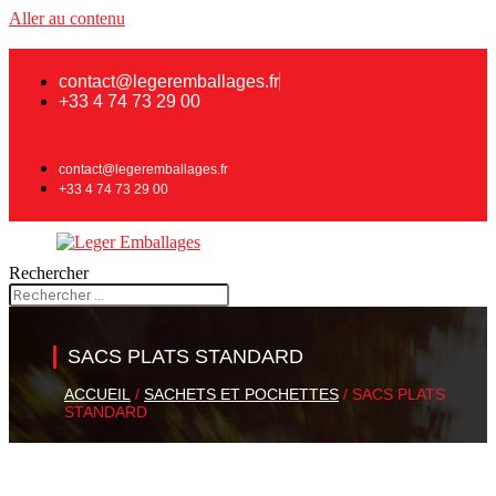
Aller au contenu
contact@legeremballages.fr
+33 4 74 73 29 00
contact@legeremballages.fr
+33 4 74 73 29 00
Rechercher
SACS PLATS STANDARD
ACCUEIL
/
SACHETS ET POCHETTES
/ SACS PLATS
STANDARD