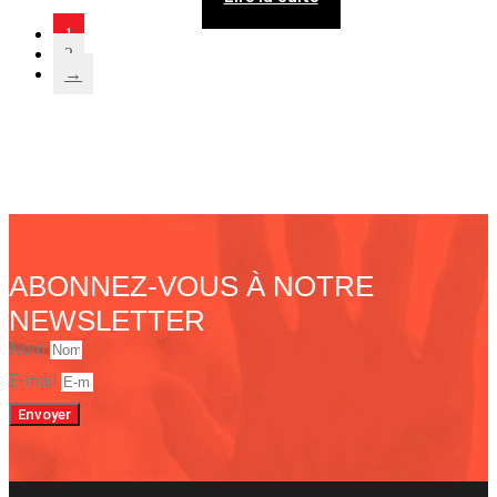
1
2
→
ABONNEZ-VOUS À NOTRE
NEWSLETTER
Nom
E-mail
Envoyer