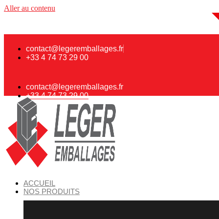
Aller au contenu
contact@legeremballages.fr
+33 4 74 73 29 00
contact@legeremballages.fr
+33 4 74 73 29 00
ACCUEIL
NOS PRODUITS