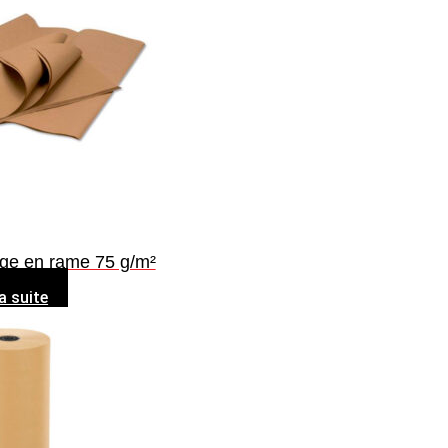
age en rame 75 g/m²
la suite