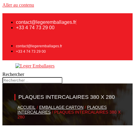
Aller au contenu
contact@legeremballages.fr
+33 4 74 73 29 00
contact@legeremballages.fr
+33 4 74 73 29 00
Rechercher
PLAQUES INTERCALAIRES 380 X 280
ACCUEIL
/
EMBALLAGE CARTON
/
PLAQUES
INTERCALAIRES
/ PLAQUES INTERCALAIRES 380 X
280