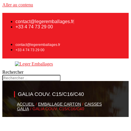
Aller au contenu
contact@legeremballages.fr
+33 4 74 73 29 00
contact@legeremballages.fr
+33 4 74 73 29 00
Rechercher
GALIA COUV. C15/C16/C40
ACCUEIL
/
EMBALLAGE CARTON
/
CAISSES
GALIA
/ GALIA COUV. C15/C16/C40