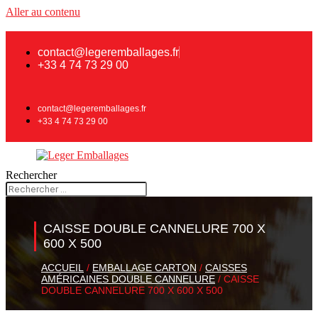
Aller au contenu
contact@legeremballages.fr
+33 4 74 73 29 00
contact@legeremballages.fr
+33 4 74 73 29 00
Rechercher
CAISSE DOUBLE CANNELURE 700 X
600 X 500
ACCUEIL
/
EMBALLAGE CARTON
/
CAISSES
AMÉRICAINES DOUBLE CANNELURE
/ CAISSE
DOUBLE CANNELURE 700 X 600 X 500